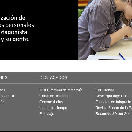
NES
DESTACADOS
nes
MUFF, festival de fotografía
CdF Tienda
as del CdF
Canal de YouTube
Descargar logo CdF
ión
Convocatorias
Escuelas de fotografía
Líneas de tiempo
Revista Sueño de la 
Fotoviaje
Recorrido 3D por Sed
a