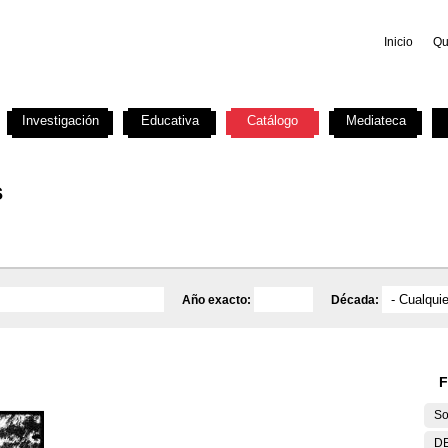
Inicio
Qu
Investigación
Educativa
Catálogo
Mediateca
s
Año exacto:
Década:
F
So
DE