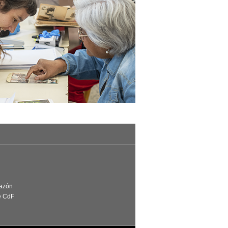
Razón
e CdF