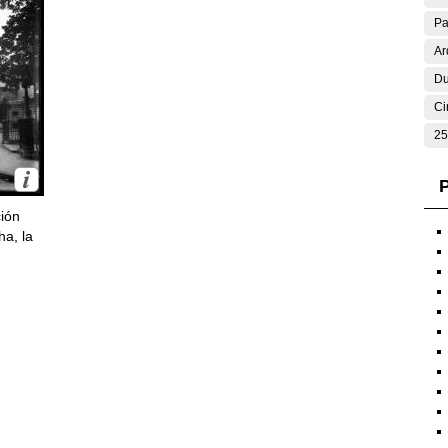
Pa
Ar
Du
Ci
25
P
ción
ha, la