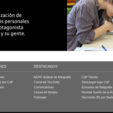
NES
DESTACADOS
nes
MUFF, festival de fotografía
CdF Tienda
as del CdF
Canal de YouTube
Descargar logo CdF
ión
Convocatorias
Escuelas de fotografía
Líneas de tiempo
Revista Sueño de la 
Fotoviaje
Recorrido 3D por Sed
a