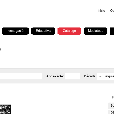
Inicio
Qu
Investigación
Educativa
Catálogo
Mediateca
s
Año exacto:
Década:
F
So
DE