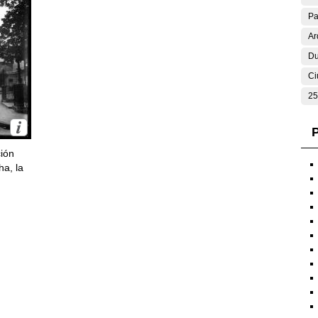
Pa
Ar
Du
Ci
25
P
ción
ha, la