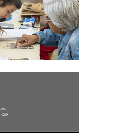
Razón
e CdF