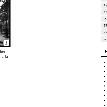
Pa
Ar
Du
25
Pl
Ci
P
ción
ha, la