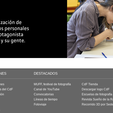
NES
DESTACADOS
nes
MUFF, festival de fotografía
CdF Tienda
as del CdF
Canal de YouTube
Descargar logo CdF
ión
Convocatorias
Escuelas de fotografía
Líneas de tiempo
Revista Sueño de la 
Fotoviaje
Recorrido 3D por Sed
a