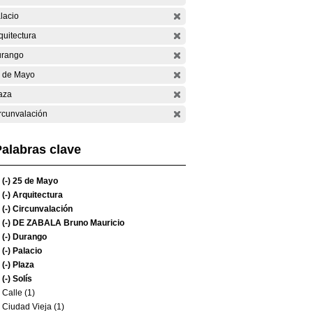
lacio
quitectura
rango
 de Mayo
aza
rcunvalación
alabras clave
(-)
25 de Mayo
(-)
Arquitectura
(-)
Circunvalación
(-)
DE ZABALA Bruno Mauricio
(-)
Durango
(-)
Palacio
(-)
Plaza
(-)
Solís
Calle (1)
Ciudad Vieja (1)