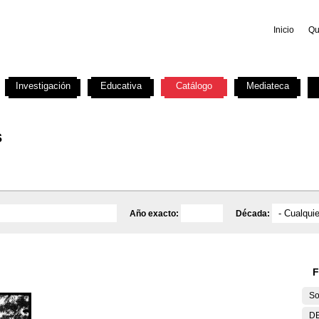
Inicio
Qu
Investigación
Educativa
Catálogo
Mediateca
s
Año exacto:
Década:
F
So
DE