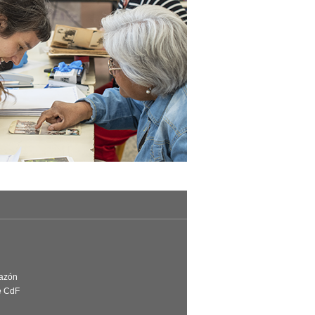
Razón
e CdF