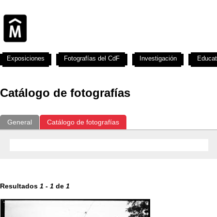
Exposiciones
Fotografías del CdF
Investigación
Educat
Catálogo de fotografías
General
Catálogo de fotografías
Resultados
1
-
1
de
1