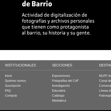
INSTITUCIONALES
SECCIONES
DESTA
Inicio
Exposiciones
MUFF, fes
Quiénes somos
Fotografías del CdF
Canal d
Suscripción
Investigación
Convoca
FAQ
Educativa
Líneas d
Contacto
Catálogo
Fotoviaj
Mediateca