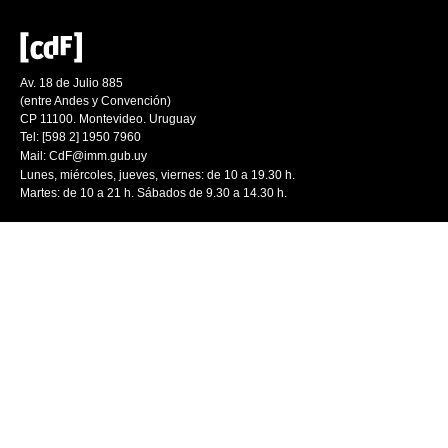
Av. 18 de Julio 885
(entre Andes y Convención)
CP 11100. Montevideo. Uruguay
Tel: [598 2] 1950 7960
Mail:
CdF@imm.gub.uy
Lunes, miércoles, jueves, viernes: de 10 a 19.30 h.
Martes: de 10 a 21 h. Sábados de 9.30 a 14.30 h.