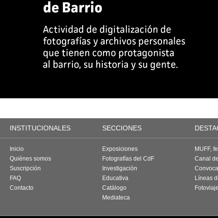
INSTITUCIONALES
SECCIONES
DESTA
Inicio
Exposiciones
MUFF, fes
Quiénes somos
Fotografías del CdF
Canal d
Suscripción
Investigación
Convoca
FAQ
Educativa
Líneas d
Contacto
Catálogo
Fotoviaj
Mediateca