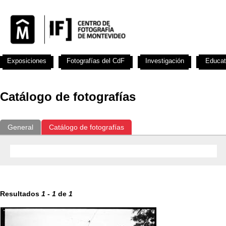
Exposiciones
Fotografías del CdF
Investigación
Educat
Catálogo de fotografías
General
Catálogo de fotografías
Resultados
1
-
1
de
1