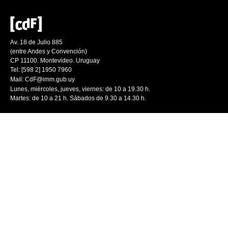
Av. 18 de Julio 885
(entre Andes y Convención)
CP 11100. Montevideo. Uruguay
Tel: [598 2] 1950 7960
Mail:
CdF@imm.gub.uy
Lunes, miércoles, jueves, viernes: de 10 a 19.30 h.
Martes: de 10 a 21 h. Sábados de 9.30 a 14.30 h.