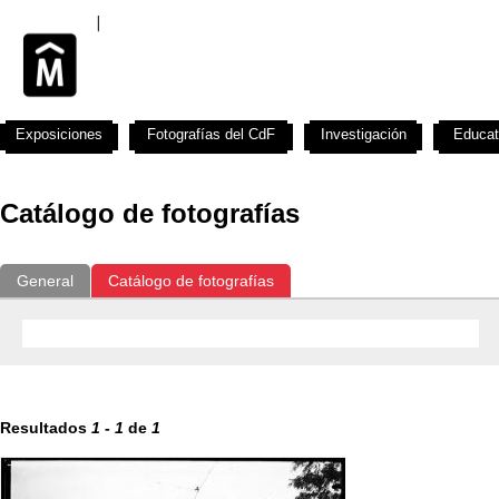
Exposiciones
Fotografías del CdF
Investigación
Educat
Catálogo de fotografías
General
Catálogo de fotografías
Resultados
1
-
1
de
1