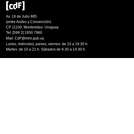
Av. 18 de Julio 885
(entre Andes y Convención)
CP 11100. Montevideo. Uruguay
Tel: [598 2] 1950 7960
Mail:
CdF@imm.gub.uy
Lunes, miércoles, jueves, viernes: de 10 a 19.30 h.
Martes: de 10 a 21 h. Sábados de 9.30 a 14.30 h.