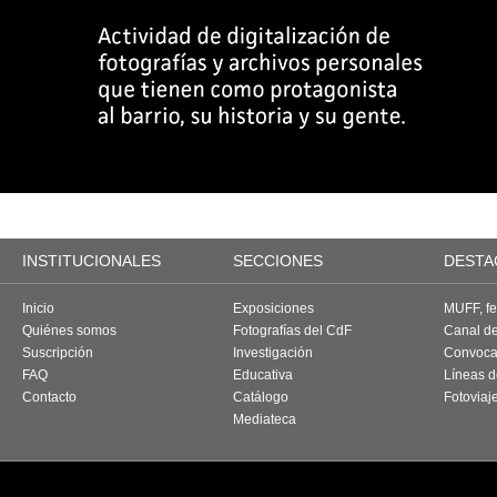
INSTITUCIONALES
SECCIONES
DESTA
Inicio
Exposiciones
MUFF, fes
Quiénes somos
Fotografías del CdF
Canal d
Suscripción
Investigación
Convoca
FAQ
Educativa
Líneas d
Contacto
Catálogo
Fotoviaj
Mediateca