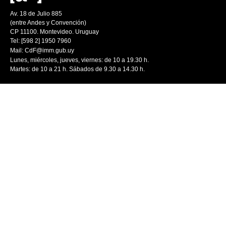
Av. 18 de Julio 885
(entre Andes y Convención)
CP 11100. Montevideo. Uruguay
Tel: [598 2] 1950 7960
Mail:
CdF@imm.gub.uy
Lunes, miércoles, jueves, viernes: de 10 a 19.30 h.
Martes: de 10 a 21 h. Sábados de 9.30 a 14.30 h.