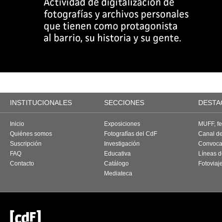
INSTITUCIONALES
SECCIONES
DESTA
Inicio
Exposiciones
MUFF, fes
Quiénes somos
Fotografías del CdF
Canal d
Suscripción
Investigación
Convoca
FAQ
Educativa
Líneas d
Contacto
Catálogo
Fotoviaj
Mediateca