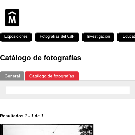
Exposiciones
Fotografías del CdF
Investigación
Educat
Catálogo de fotografías
General
Catálogo de fotografías
Resultados
1
-
1
de
1