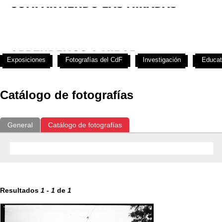
Exposiciones
Fotografías del CdF
Investigación
Educat
Catálogo de fotografías
General
Catálogo de fotografías
Resultados
1
-
1
de
1