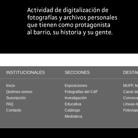
INSTITUCIONALES
SECCIONES
DESTA
Inicio
Exposiciones
MUFF, fes
Quiénes somos
Fotografías del CdF
Canal d
Suscripción
Investigación
Convoca
FAQ
Educativa
Líneas d
Contacto
Catálogo
Fotoviaj
Mediateca