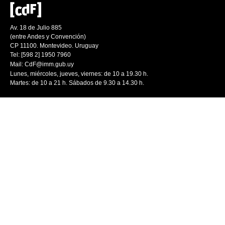
Av. 18 de Julio 885
(entre Andes y Convención)
CP 11100. Montevideo. Uruguay
Tel: [598 2] 1950 7960
Mail:
CdF@imm.gub.uy
Lunes, miércoles, jueves, viernes: de 10 a 19.30 h.
Martes: de 10 a 21 h. Sábados de 9.30 a 14.30 h.