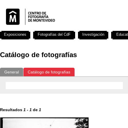
Exposiciones
Fotografías del CdF
Investigación
Educat
Catálogo de fotografías
General
Catálogo de fotografías
Resultados
1
-
1
de
1