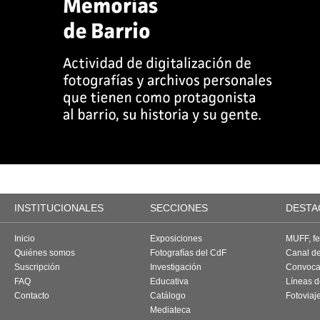
INSTITUCIONALES
SECCIONES
DESTA
Inicio
Exposiciones
MUFF, fes
Quiénes somos
Fotografías del CdF
Canal d
Suscripción
Investigación
Convoca
FAQ
Educativa
Líneas d
Contacto
Catálogo
Fotoviaj
Mediateca