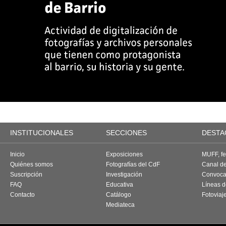
INSTITUCIONALES
SECCIONES
DESTA
Inicio
Exposiciones
MUFF, fes
Quiénes somos
Fotografías del CdF
Canal d
Suscripción
Investigación
Convoca
FAQ
Educativa
Líneas d
Contacto
Catálogo
Fotoviaj
Mediateca