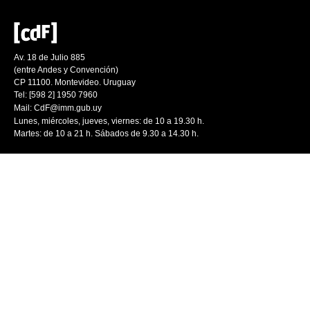
Av. 18 de Julio 885
(entre Andes y Convención)
CP 11100. Montevideo. Uruguay
Tel: [598 2] 1950 7960
Mail:
CdF@imm.gub.uy
Lunes, miércoles, jueves, viernes: de 10 a 19.30 h.
Martes: de 10 a 21 h. Sábados de 9.30 a 14.30 h.