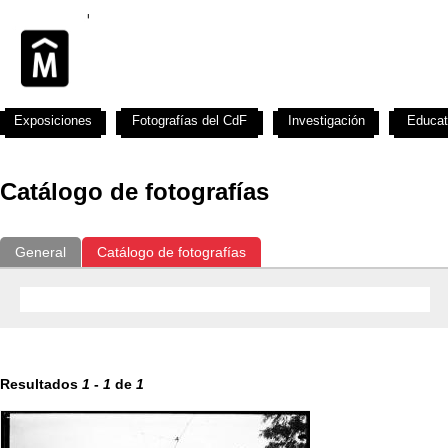
Exposiciones
Fotografías del CdF
Investigación
Educat
Catálogo de fotografías
General
Catálogo de fotografías
Resultados
1
-
1
de
1