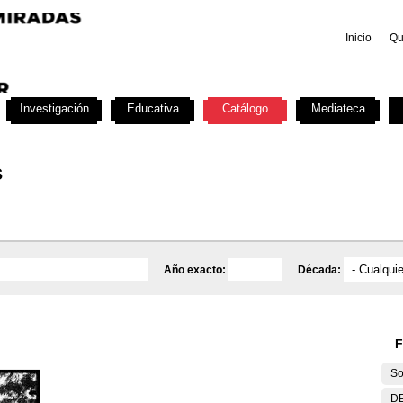
Inicio
Qu
Investigación
Educativa
Catálogo
Mediateca
s
Año exacto:
Década:
F
So
DE