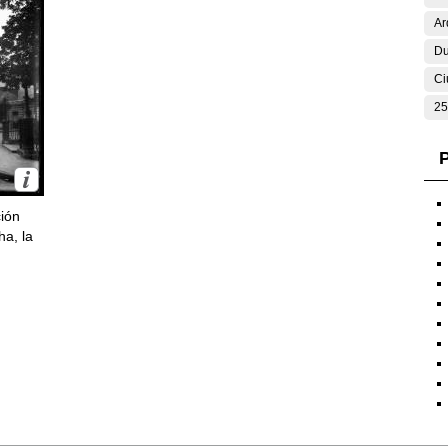
Ar
Du
Ci
25
P
ción
ha, la