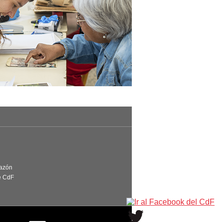
Razón
e CdF