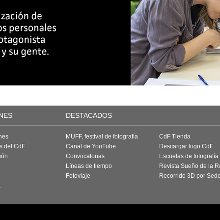
NES
DESTACADOS
nes
MUFF, festival de fotografía
CdF Tienda
as del CdF
Canal de YouTube
Descargar logo CdF
ión
Convocatorias
Escuelas de fotografía
Líneas de tiempo
Revista Sueño de la 
Fotoviaje
Recorrido 3D por Sed
a