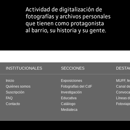
INSTITUCIONALES
SECCIONES
DESTA
Inicio
Exposiciones
MUFF, fes
Quiénes somos
Fotografías del CdF
Canal d
Suscripción
Investigación
Convoca
FAQ
Educativa
Líneas d
Contacto
Catálogo
Fotoviaj
Mediateca