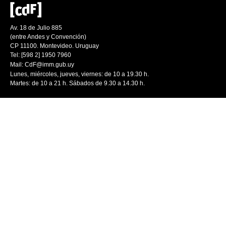
Av. 18 de Julio 885
(entre Andes y Convención)
CP 11100. Montevideo. Uruguay
Tel: [598 2] 1950 7960
Mail:
CdF@imm.gub.uy
Lunes, miércoles, jueves, viernes: de 10 a 19.30 h.
Martes: de 10 a 21 h. Sábados de 9.30 a 14.30 h.