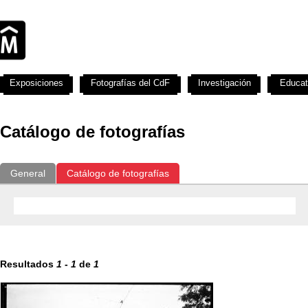
Exposiciones
Fotografías del CdF
Investigación
Educat
Catálogo de fotografías
General
Catálogo de fotografías
Resultados
1
-
1
de
1