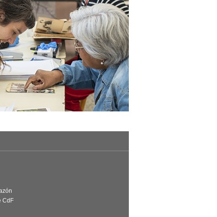
Razón
e CdF