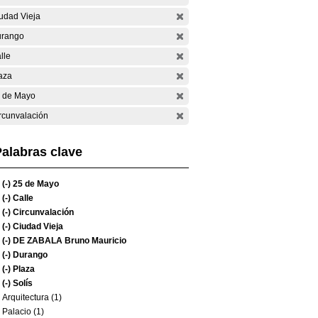
udad Vieja
rango
lle
aza
 de Mayo
rcunvalación
alabras clave
(-)
25 de Mayo
(-)
Calle
(-)
Circunvalación
(-)
Ciudad Vieja
(-)
DE ZABALA Bruno Mauricio
(-)
Durango
(-)
Plaza
(-)
Solís
Arquitectura (1)
Palacio (1)