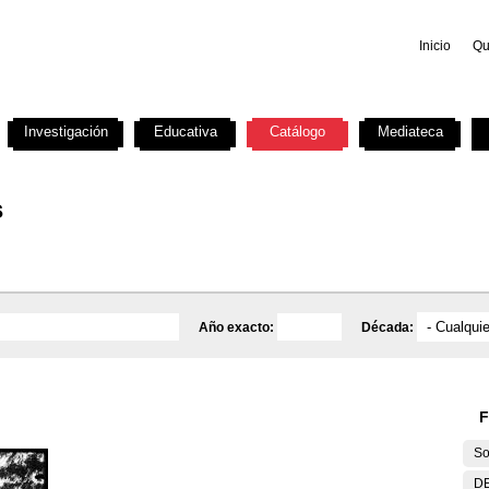
Inicio
Qu
Investigación
Educativa
Catálogo
Mediateca
s
Año exacto:
Década:
F
So
DE