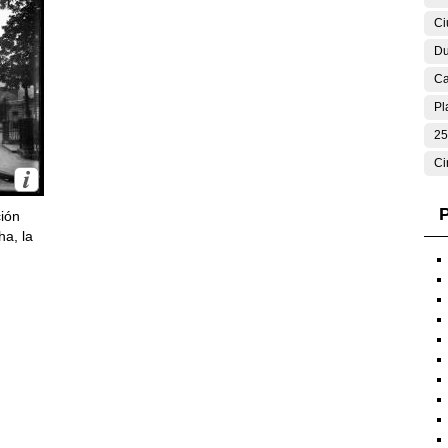
Ci
Du
Ca
Pl
25
Ci
P
ción
ha, la