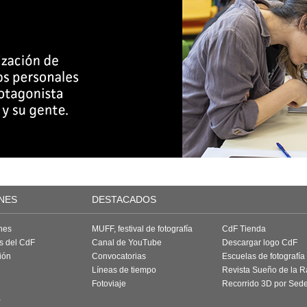
NES
DESTACADOS
nes
MUFF, festival de fotografía
CdF Tienda
as del CdF
Canal de YouTube
Descargar logo CdF
ión
Convocatorias
Escuelas de fotografía
Líneas de tiempo
Revista Sueño de la 
Fotoviaje
Recorrido 3D por Sed
a