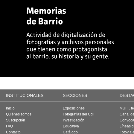
INSTITUCIONALES
SECCIONES
DESTA
Inicio
Exposiciones
MUFF, fes
Quiénes somos
Fotografías del CdF
Canal d
Suscripción
Investigación
Convoca
FAQ
Educativa
Líneas d
Contacto
Catálogo
Fotoviaj