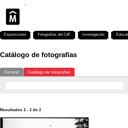
Exposiciones
Fotografías del CdF
Investigación
Educat
Catálogo de fotografías
General
Catálogo de fotografías
Resultados
1
-
1
de
1