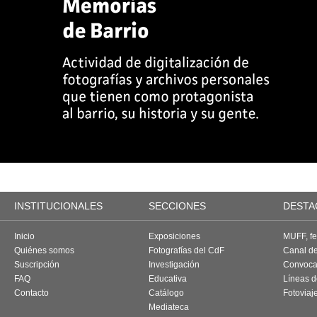
INSTITUCIONALES
SECCIONES
DESTA
Inicio
Exposiciones
MUFF, fes
Quiénes somos
Fotografías del CdF
Canal d
Suscripción
Investigación
Convoca
FAQ
Educativa
Líneas d
Contacto
Catálogo
Fotoviaj
Mediateca