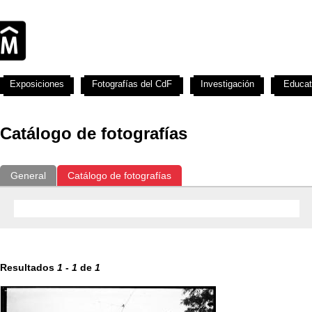
Exposiciones
Fotografías del CdF
Investigación
Educat
Catálogo de fotografías
General
Catálogo de fotografías
Resultados
1
-
1
de
1