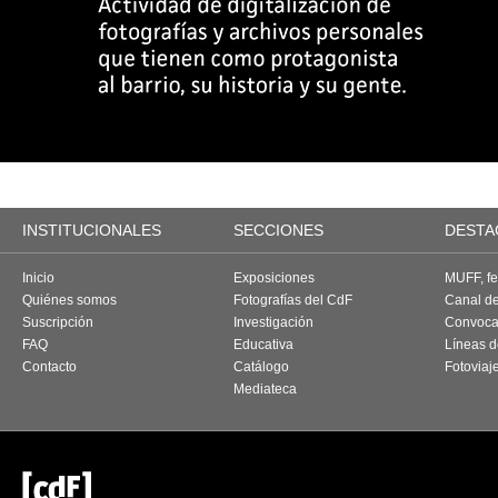
INSTITUCIONALES
SECCIONES
DESTA
Inicio
Exposiciones
MUFF, fes
Quiénes somos
Fotografías del CdF
Canal d
Suscripción
Investigación
Convoca
FAQ
Educativa
Líneas d
Contacto
Catálogo
Fotoviaj
Mediateca