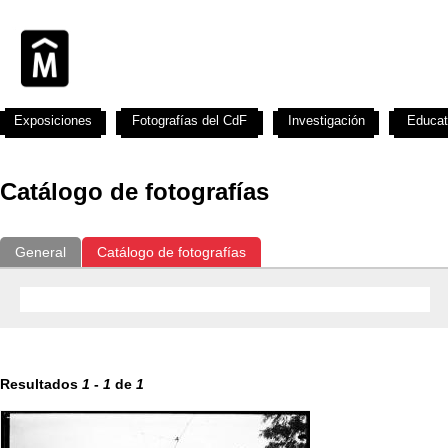
Exposiciones
Fotografías del CdF
Investigación
Educat
Catálogo de fotografías
General
Catálogo de fotografías
Resultados
1
-
1
de
1