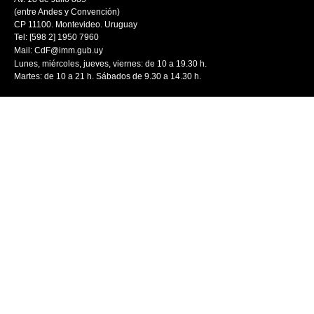
(entre Andes y Convención)
CP 11100. Montevideo. Uruguay
Tel: [598 2] 1950 7960
Mail:
CdF@imm.gub.uy
Lunes, miércoles, jueves, viernes: de 10 a 19.30 h.
Martes: de 10 a 21 h. Sábados de 9.30 a 14.30 h.