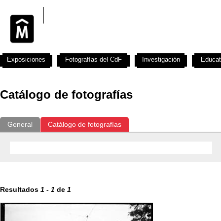
Exposiciones
Fotografías del CdF
Investigación
Educat
Catálogo de fotografías
General
Catálogo de fotografías
Resultados
1
-
1
de
1