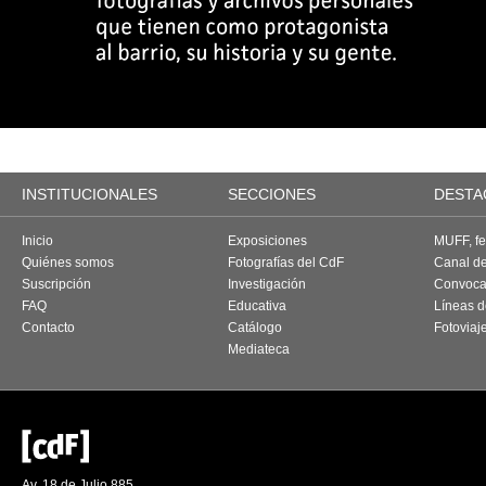
INSTITUCIONALES
SECCIONES
DESTA
Inicio
Exposiciones
MUFF, fes
Quiénes somos
Fotografías del CdF
Canal d
Suscripción
Investigación
Convoca
FAQ
Educativa
Líneas d
Contacto
Catálogo
Fotoviaj
Mediateca
Av. 18 de Julio 885