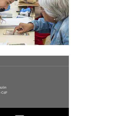
Razón
e CdF