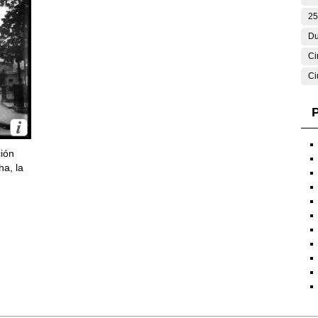
25
Du
Ci
Ci
P
ción
ha, la