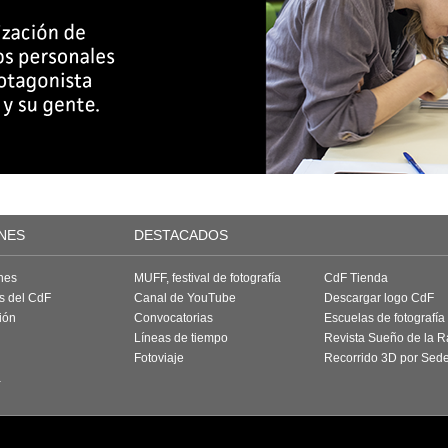
NES
DESTACADOS
nes
MUFF, festival de fotografía
CdF Tienda
as del CdF
Canal de YouTube
Descargar logo CdF
ión
Convocatorias
Escuelas de fotografía
Líneas de tiempo
Revista Sueño de la 
Fotoviaje
Recorrido 3D por Sed
a