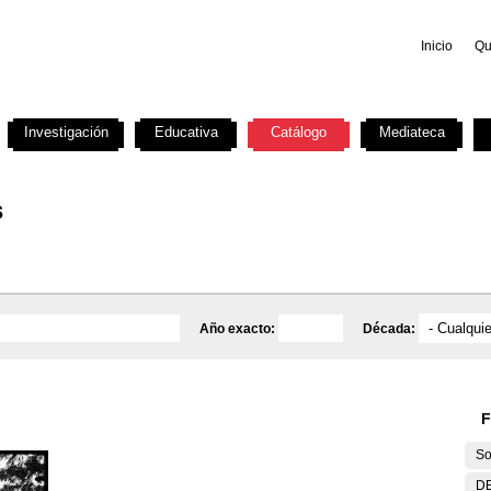
Inicio
Qu
Investigación
Educativa
Catálogo
Mediateca
s
Año exacto:
Década:
F
So
DE