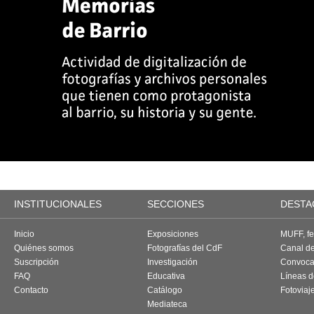
INSTITUCIONALES
SECCIONES
DESTA
Inicio
Exposiciones
MUFF, fes
Quiénes somos
Fotografías del CdF
Canal d
Suscripción
Investigación
Convoca
FAQ
Educativa
Líneas d
Contacto
Catálogo
Fotoviaj
Mediateca