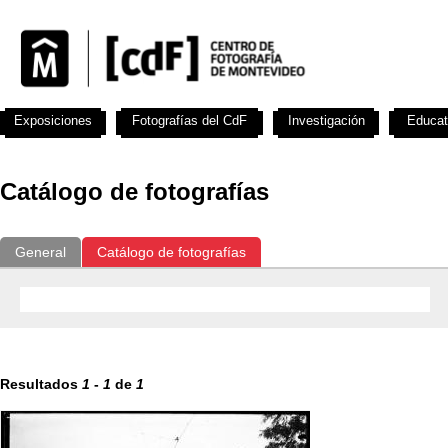
Exposiciones
Fotografías del CdF
Investigación
Educat
Catálogo de fotografías
General
Catálogo de fotografías
Resultados
1
-
1
de
1