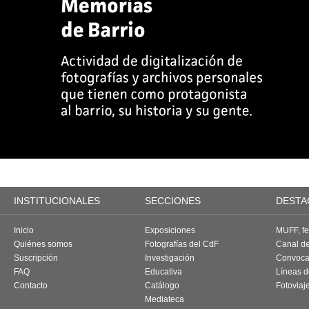
INSTITUCIONALES
SECCIONES
DESTA
Inicio
Exposiciones
MUFF, fes
Quiénes somos
Fotografías del CdF
Canal d
Suscripción
Investigación
Convoca
FAQ
Educativa
Líneas d
Contacto
Catálogo
Fotoviaj
Mediateca