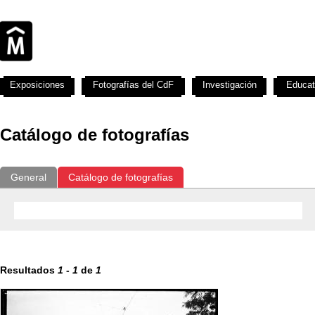
Exposiciones
Fotografías del CdF
Investigación
Educat
Catálogo de fotografías
General
Catálogo de fotografías
Resultados
1
-
1
de
1