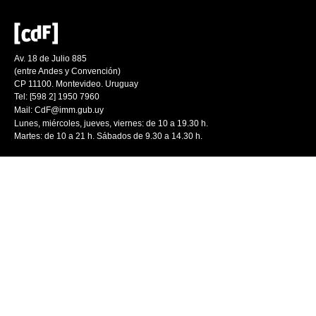
Av. 18 de Julio 885
(entre Andes y Convención)
CP 11100. Montevideo. Uruguay
Tel: [598 2] 1950 7960
Mail:
CdF@imm.gub.uy
Lunes, miércoles, jueves, viernes: de 10 a 19.30 h.
Martes: de 10 a 21 h. Sábados de 9.30 a 14.30 h.