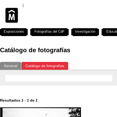
Exposiciones
Fotografías del CdF
Investigación
Educat
Catálogo de fotografías
General
Catálogo de fotografías
Resultados
1
-
1
de
1