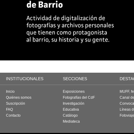
INSTITUCIONALES
SECCIONES
DESTA
Inicio
Exposiciones
MUFF, fes
Quiénes somos
Fotografías del CdF
Canal d
Suscripción
Investigación
Convoca
FAQ
Educativa
Líneas d
Contacto
Catálogo
Fotoviaj
Mediateca