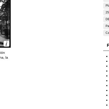
Pl
25
DE
Pa
Ca
P
ción
ha, la