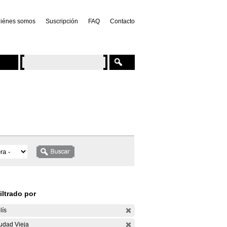
iénes somos
Suscripción
FAQ
Contacto
iltrado por
lís
udad Vieja