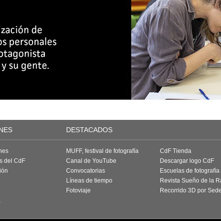
NES
DESTACADOS
nes
MUFF, festival de fotografía
CdF Tienda
as del CdF
Canal de YouTube
Descargar logo CdF
ión
Convocatorias
Escuelas de fotografía
Líneas de tiempo
Revista Sueño de la 
Fotoviaje
Recorrido 3D por Sed
a