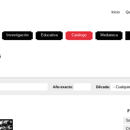
Inicio
Qu
Investigación
Educativa
Catálogo
Mediateca
s
Año exacto:
Década:
F
So
Ci