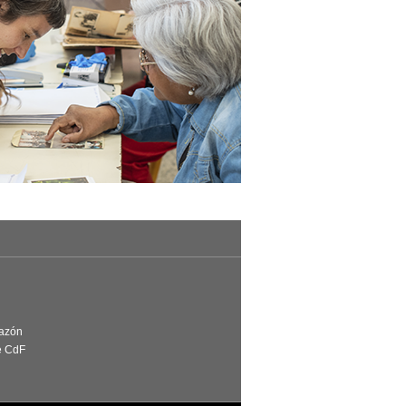
Razón
e CdF