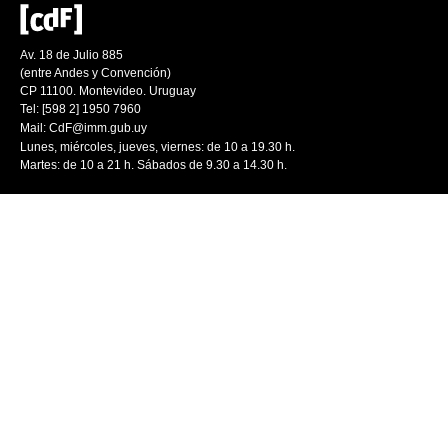
Av. 18 de Julio 885
(entre Andes y Convención)
CP 11100. Montevideo. Uruguay
Tel: [598 2] 1950 7960
Mail:
CdF@imm.gub.uy
Lunes, miércoles, jueves, viernes: de 10 a 19.30 h.
Martes: de 10 a 21 h. Sábados de 9.30 a 14.30 h.