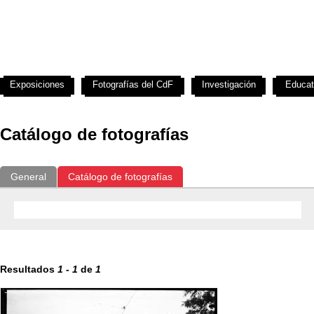
Exposiciones
Fotografías del CdF
Investigación
Educat
Catálogo de fotografías
General
Catálogo de fotografías
Resultados
1
-
1
de
1