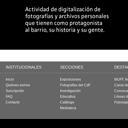
INSTITUCIONALES
SECCIONES
DESTA
Inicio
Exposiciones
MUFF, fes
Quiénes somos
Fotografías del CdF
Canal d
Suscripción
Investigación
Convoca
FAQ
Educativa
Líneas d
Contacto
Catálogo
Fotoviaj
Mediateca