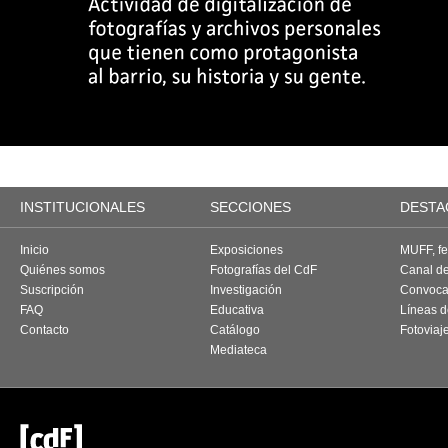
INSTITUCIONALES
SECCIONES
DESTA
Inicio
Exposiciones
MUFF, fes
Quiénes somos
Fotografías del CdF
Canal d
Suscripción
Investigación
Convoca
FAQ
Educativa
Líneas d
Contacto
Catálogo
Fotoviaj
Mediateca