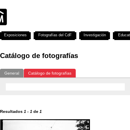
Exposiciones
Fotografías del CdF
Investigación
Educat
Catálogo de fotografías
General
Catálogo de fotografías
Resultados
1
-
1
de
1