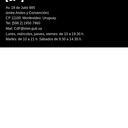
Av. 18 de Julio 885
(entre Andes y Convención)
CP 11100. Montevideo. Uruguay
Tel: [598 2] 1950 7960
Mail:
CdF@imm.gub.uy
Lunes, miércoles, jueves, viernes: de 10 a 19.30 h.
Martes: de 10 a 21 h. Sábados de 9.30 a 14.30 h.