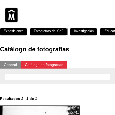
Exposiciones
Fotografías del CdF
Investigación
Educat
Catálogo de fotografías
General
Catálogo de fotografías
Resultados
1
-
1
de
1