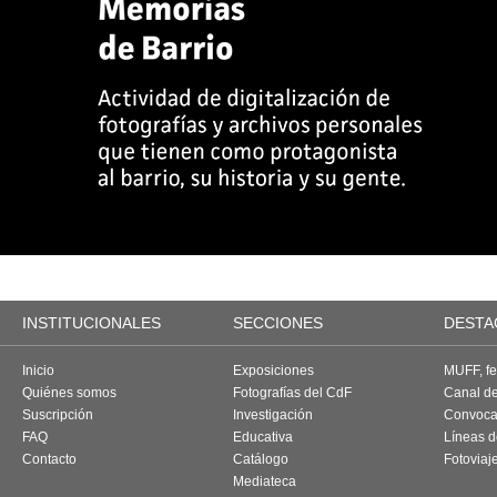
INSTITUCIONALES
SECCIONES
DESTA
Inicio
Exposiciones
MUFF, fes
Quiénes somos
Fotografías del CdF
Canal d
Suscripción
Investigación
Convoca
FAQ
Educativa
Líneas d
Contacto
Catálogo
Fotoviaj
Mediateca