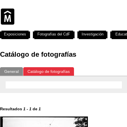
Exposiciones
Fotografías del CdF
Investigación
Educat
Catálogo de fotografías
General
Catálogo de fotografías
Resultados
1
-
1
de
1