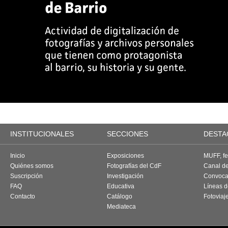
INSTITUCIONALES
SECCIONES
DESTA
Inicio
Exposiciones
MUFF, fes
Quiénes somos
Fotografías del CdF
Canal d
Suscripción
Investigación
Convoca
FAQ
Educativa
Líneas d
Contacto
Catálogo
Fotoviaj
Mediateca