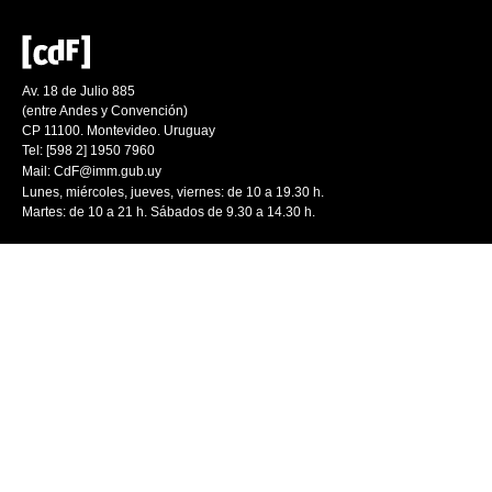
Av. 18 de Julio 885
(entre Andes y Convención)
CP 11100. Montevideo. Uruguay
Tel: [598 2] 1950 7960
Mail:
CdF@imm.gub.uy
Lunes, miércoles, jueves, viernes: de 10 a 19.30 h.
Martes: de 10 a 21 h. Sábados de 9.30 a 14.30 h.