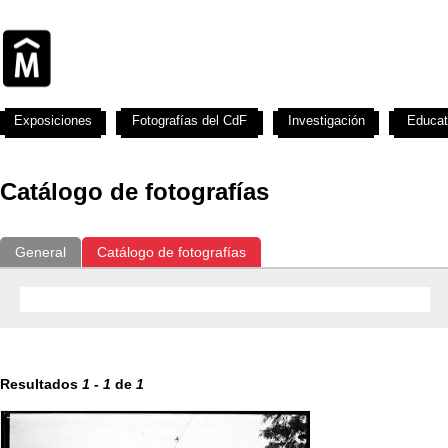
Exposiciones
Fotografías del CdF
Investigación
Educat
Catálogo de fotografías
General
Catálogo de fotografías
Resultados
1
-
1
de
1