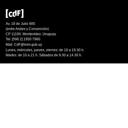
Av. 18 de Julio 885
(entre Andes y Convención)
CP 11100. Montevideo. Uruguay
Tel: [598 2] 1950 7960
Mail:
CdF@imm.gub.uy
Lunes, miércoles, jueves, viernes: de 10 a 19.30 h.
Martes: de 10 a 21 h. Sábados de 9.30 a 14.30 h.