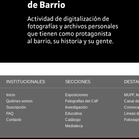
INSTITUCIONALES
SECCIONES
DESTA
Inicio
Exposiciones
MUFF, fes
Quiénes somos
Fotografías del CdF
Canal d
Suscripción
Investigación
Convoca
FAQ
Educativa
Líneas d
Contacto
Catálogo
Fotoviaj
Mediateca