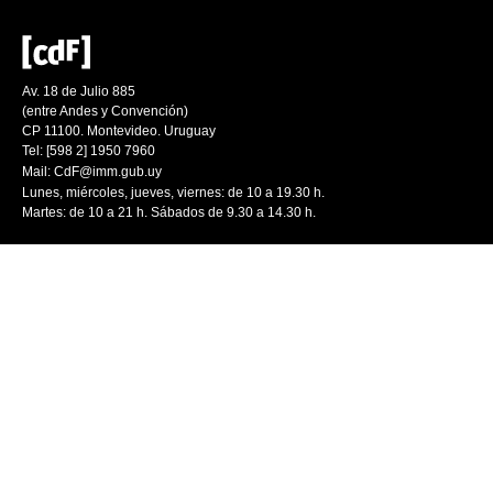
Av. 18 de Julio 885
(entre Andes y Convención)
CP 11100. Montevideo. Uruguay
Tel: [598 2] 1950 7960
Mail:
CdF@imm.gub.uy
Lunes, miércoles, jueves, viernes: de 10 a 19.30 h.
Martes: de 10 a 21 h. Sábados de 9.30 a 14.30 h.