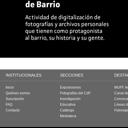
INSTITUCIONALES
SECCIONES
DESTA
Inicio
Exposiciones
MUFF, fes
Quiénes somos
Fotografías del CdF
Canal d
Suscripción
Investigación
Convoca
FAQ
Educativa
Líneas d
Contacto
Catálogo
Fotoviaj
Mediateca