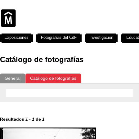
Exposiciones
Fotografías del CdF
Investigación
Educat
Catálogo de fotografías
General
Catálogo de fotografías
Resultados
1
-
1
de
1