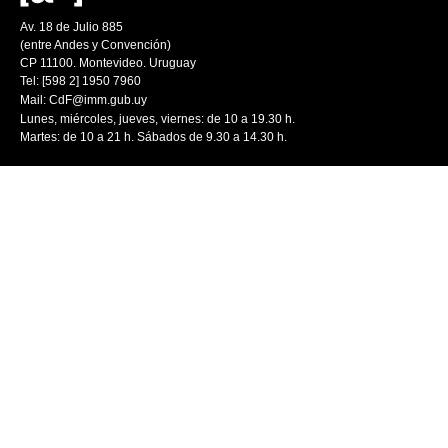
Av. 18 de Julio 885
(entre Andes y Convención)
CP 11100. Montevideo. Uruguay
Tel: [598 2] 1950 7960
Mail:
CdF@imm.gub.uy
Lunes, miércoles, jueves, viernes: de 10 a 19.30 h.
Martes: de 10 a 21 h. Sábados de 9.30 a 14.30 h.