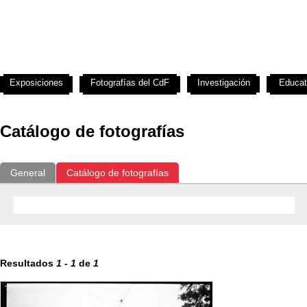
Exposiciones
Fotografías del CdF
Investigación
Educat
Catálogo de fotografías
General
Catálogo de fotografías
Resultados
1
-
1
de
1