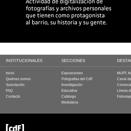
INSTITUCIONALES
SECCIONES
DESTA
Inicio
Exposiciones
MUFF, fes
Quiénes somos
Fotografías del CdF
Canal d
Suscripción
Investigación
Convoca
FAQ
Educativa
Líneas d
Contacto
Catálogo
Fotoviaj
Mediateca