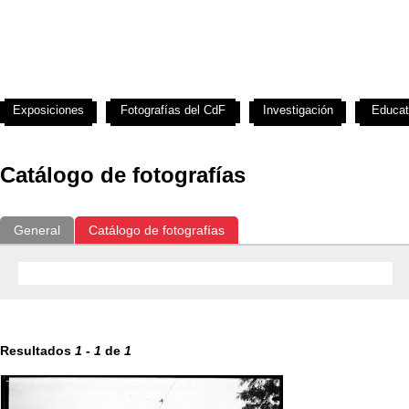
Exposiciones
Fotografías del CdF
Investigación
Educat
Catálogo de fotografías
General
Catálogo de fotografías
Resultados
1
-
1
de
1