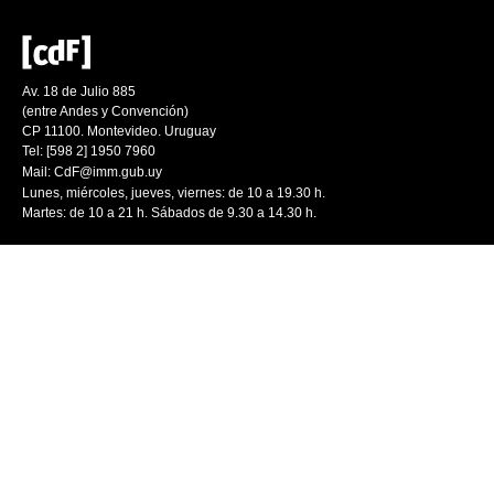
Av. 18 de Julio 885
(entre Andes y Convención)
CP 11100. Montevideo. Uruguay
Tel: [598 2] 1950 7960
Mail:
CdF@imm.gub.uy
Lunes, miércoles, jueves, viernes: de 10 a 19.30 h.
Martes: de 10 a 21 h. Sábados de 9.30 a 14.30 h.