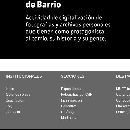
INSTITUCIONALES
SECCIONES
DESTA
Inicio
Exposiciones
MUFF, fes
Quiénes somos
Fotografías del CdF
Canal d
Suscripción
Investigación
Convoca
FAQ
Educativa
Líneas d
Contacto
Catálogo
Fotoviaj
Mediateca