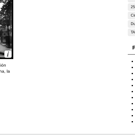
25
Ci
Du
T
P
ción
ha, la