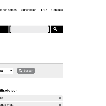
iénes somos
Suscripción
FAQ
Contacto
iltrado por
lís
udad Vieja