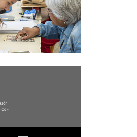
Razón
e CdF