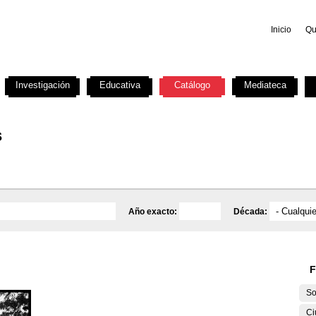
Inicio
Qu
Investigación
Educativa
Catálogo
Mediateca
s
Año exacto:
Década:
F
So
Ci