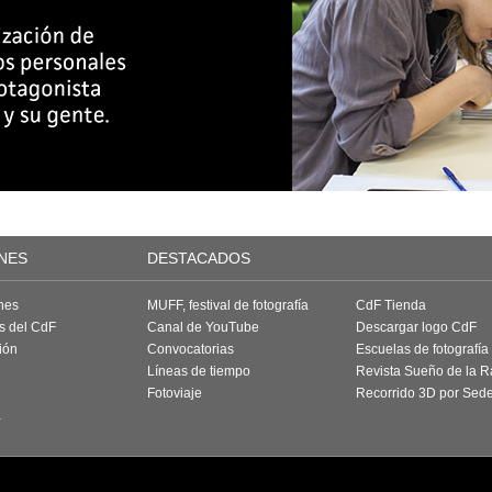
NES
DESTACADOS
nes
MUFF, festival de fotografía
CdF Tienda
as del CdF
Canal de YouTube
Descargar logo CdF
ión
Convocatorias
Escuelas de fotografía
Líneas de tiempo
Revista Sueño de la 
Fotoviaje
Recorrido 3D por Sed
a