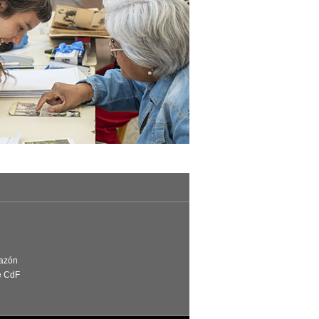
Razón
e CdF