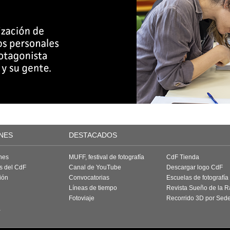
NES
DESTACADOS
nes
MUFF, festival de fotografía
CdF Tienda
as del CdF
Canal de YouTube
Descargar logo CdF
ión
Convocatorias
Escuelas de fotografía
Líneas de tiempo
Revista Sueño de la 
Fotoviaje
Recorrido 3D por Sed
a