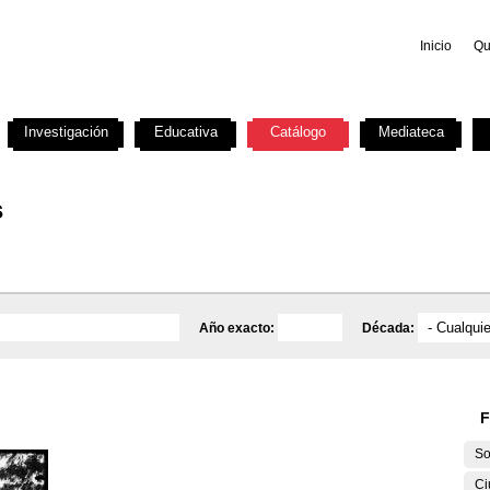
Inicio
Qu
Investigación
Educativa
Catálogo
Mediateca
s
Año exacto:
Década:
F
So
Ci