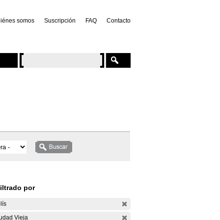
iénes somos
Suscripción
FAQ
Contacto
iltrado por
lís
udad Vieja