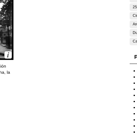
25
Ci
Ar
Du
Ca
P
ción
ha, la