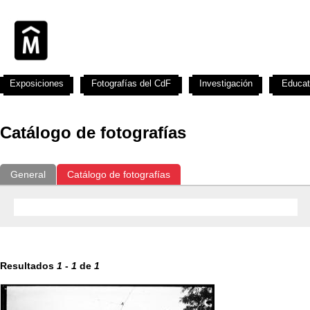
Exposiciones
Fotografías del CdF
Investigación
Educat
Catálogo de fotografías
General
Catálogo de fotografías
Resultados
1
-
1
de
1