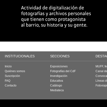
INSTITUCIONALES
SECCIONES
DESTA
Inicio
Exposiciones
MUFF, fes
Quiénes somos
Fotografías del CdF
Canal d
Suscripción
Investigación
Convoca
FAQ
Educativa
Líneas d
Contacto
Catálogo
Fotoviaj
Mediateca