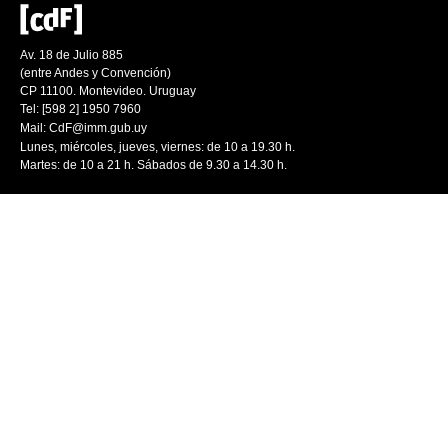
Av. 18 de Julio 885
(entre Andes y Convención)
CP 11100. Montevideo. Uruguay
Tel: [598 2] 1950 7960
Mail:
CdF@imm.gub.uy
Lunes, miércoles, jueves, viernes: de 10 a 19.30 h.
Martes: de 10 a 21 h. Sábados de 9.30 a 14.30 h.