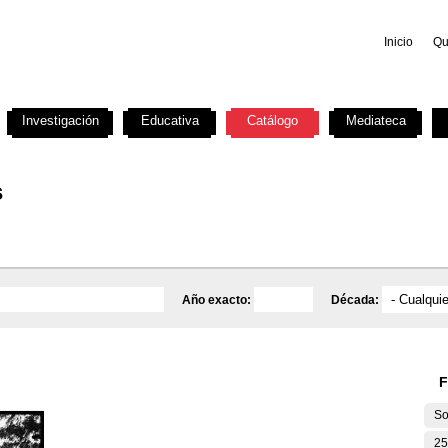
Inicio
Qu
Investigación
Educativa
Catálogo
Mediateca
s
Año exacto:
Década:
F
So
25