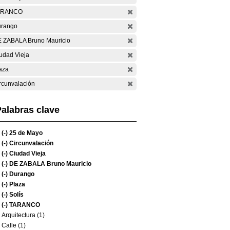
ARANCO
rango
 ZABALA Bruno Mauricio
udad Vieja
aza
rcunvalación
alabras clave
(-)
25 de Mayo
(-)
Circunvalación
(-)
Ciudad Vieja
(-)
DE ZABALA Bruno Mauricio
(-)
Durango
(-)
Plaza
(-)
Solís
(-)
TARANCO
Arquitectura (1)
Calle (1)