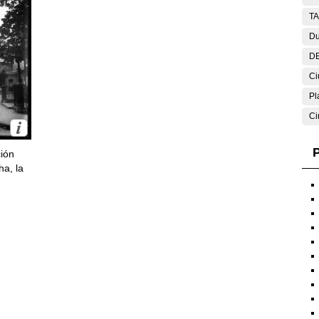
T
Du
DE
Ci
Pl
Ci
P
ción
ha, la