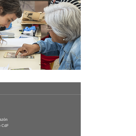
Razón
e CdF