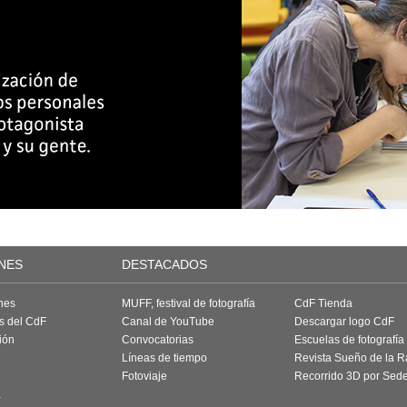
NES
DESTACADOS
nes
MUFF, festival de fotografía
CdF Tienda
as del CdF
Canal de YouTube
Descargar logo CdF
ión
Convocatorias
Escuelas de fotografía
Líneas de tiempo
Revista Sueño de la 
Fotoviaje
Recorrido 3D por Sed
a