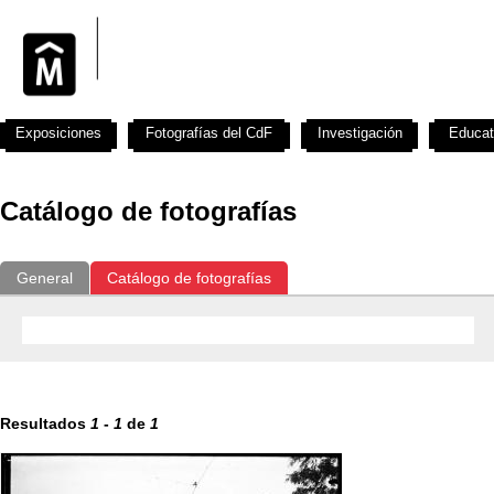
Exposiciones
Fotografías del CdF
Investigación
Educat
Catálogo de fotografías
General
Catálogo de fotografías
Resultados
1
-
1
de
1