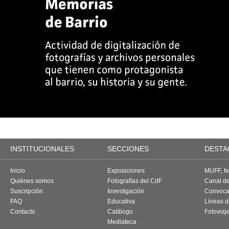
INSTITUCIONALES
SECCIONES
DESTA
Inicio
Exposiciones
MUFF, fes
Quiénes somos
Fotografías del CdF
Canal d
Suscripción
Investigación
Convoca
FAQ
Educativa
Líneas d
Contacto
Catálogo
Fotoviaj
Mediateca