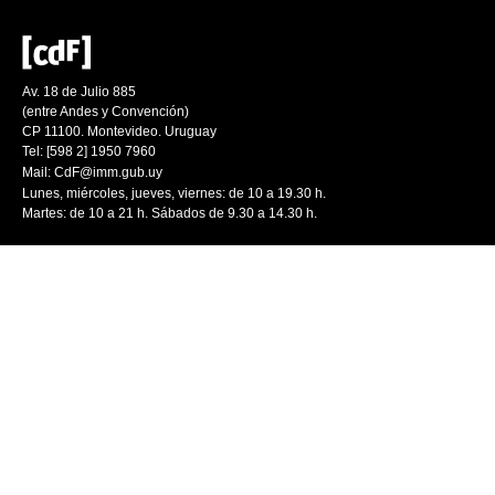
Av. 18 de Julio 885
(entre Andes y Convención)
CP 11100. Montevideo. Uruguay
Tel: [598 2] 1950 7960
Mail:
CdF@imm.gub.uy
Lunes, miércoles, jueves, viernes: de 10 a 19.30 h.
Martes: de 10 a 21 h. Sábados de 9.30 a 14.30 h.