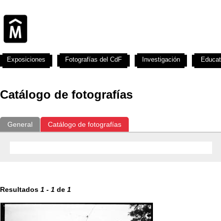
Exposiciones
Fotografías del CdF
Investigación
Educat
Catálogo de fotografías
General
Catálogo de fotografías
Resultados
1
-
1
de
1