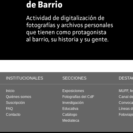
INSTITUCIONALES
SECCIONES
DESTA
Inicio
Exposiciones
MUFF, fes
Quiénes somos
Fotografías del CdF
Canal d
Suscripción
Investigación
Convoca
FAQ
Educativa
Líneas d
Contacto
Catálogo
Fotoviaj
Mediateca