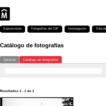
Exposiciones
Fotografías del CdF
Investigación
Educat
Catálogo de fotografías
General
Catálogo de fotografías
Resultados
1
-
1
de
1