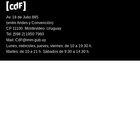
Av. 18 de Julio 885
(entre Andes y Convención)
CP 11100. Montevideo. Uruguay
Tel: [598 2] 1950 7960
Mail:
CdF@imm.gub.uy
Lunes, miércoles, jueves, viernes: de 10 a 19.30 h.
Martes: de 10 a 21 h. Sábados de 9.30 a 14.30 h.