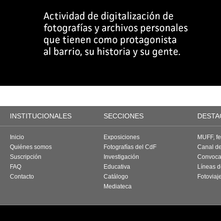
INSTITUCIONALES
SECCIONES
DESTA
Inicio
Exposiciones
MUFF, fes
Quiénes somos
Fotografías del CdF
Canal d
Suscripción
Investigación
Convoca
FAQ
Educativa
Líneas d
Contacto
Catálogo
Fotoviaj
Mediateca