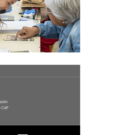
Razón
e CdF