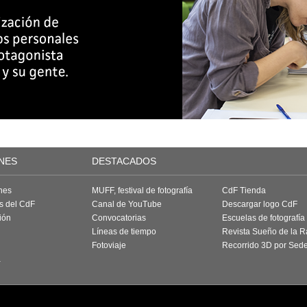
NES
DESTACADOS
nes
MUFF, festival de fotografía
CdF Tienda
as del CdF
Canal de YouTube
Descargar logo CdF
ión
Convocatorias
Escuelas de fotografía
Líneas de tiempo
Revista Sueño de la 
Fotoviaje
Recorrido 3D por Sed
a