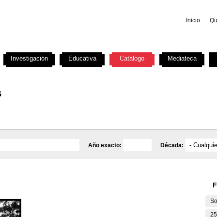
Inicio
Qu
Investigación
Educativa
Catálogo
Mediateca
s
Año exacto:
Década:
F
So
25