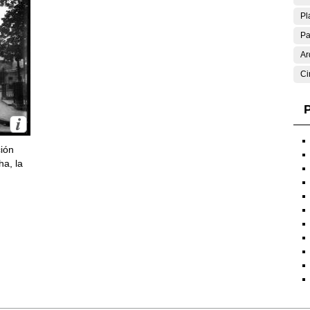
Pl
Pa
Ar
Ci
P
ción
ha, la