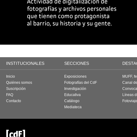
INSTITUCIONALES
SECCIONES
DESTA
Inicio
Exposiciones
MUFF, fes
Quiénes somos
Fotografías del CdF
Canal d
Suscripción
Investigación
Convoca
FAQ
Educativa
Líneas d
Contacto
Catálogo
Fotoviaj
Mediateca