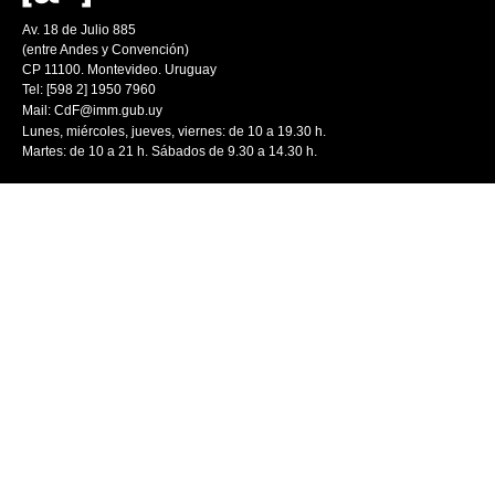
Av. 18 de Julio 885
(entre Andes y Convención)
CP 11100. Montevideo. Uruguay
Tel: [598 2] 1950 7960
Mail:
CdF@imm.gub.uy
Lunes, miércoles, jueves, viernes: de 10 a 19.30 h.
Martes: de 10 a 21 h. Sábados de 9.30 a 14.30 h.