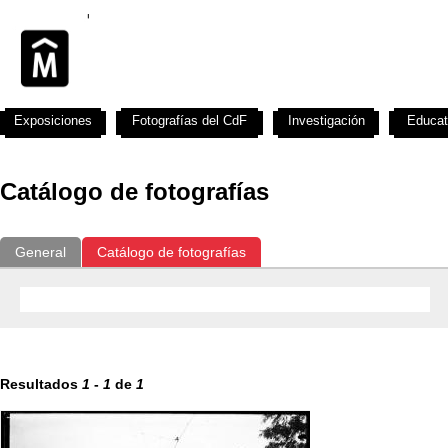
Exposiciones
Fotografías del CdF
Investigación
Educat
Catálogo de fotografías
General
Catálogo de fotografías
Resultados
1
-
1
de
1