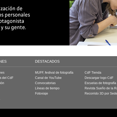
NES
DESTACADOS
nes
MUFF, festival de fotografía
CdF Tienda
as del CdF
Canal de YouTube
Descargar logo CdF
ión
Convocatorias
Escuelas de fotografía
Líneas de tiempo
Revista Sueño de la 
Fotoviaje
Recorrido 3D por Sed
a