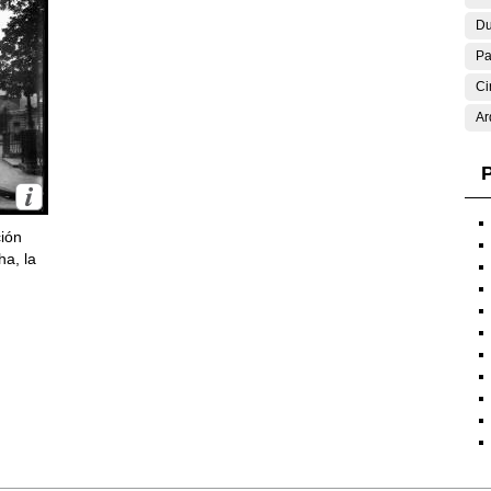
Du
Pa
Ci
Ar
P
ción
ha, la