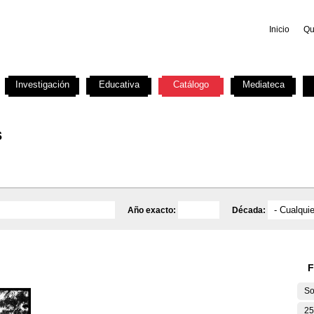
Inicio
Qu
Investigación
Educativa
Catálogo
Mediateca
s
Año exacto:
Década:
F
So
25