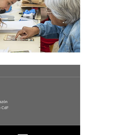
Razón
e CdF