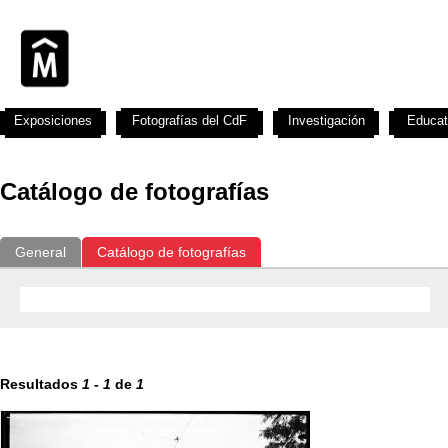
Exposiciones
Fotografías del CdF
Investigación
Educat
Catálogo de fotografías
General
Catálogo de fotografías
Resultados
1
-
1
de
1