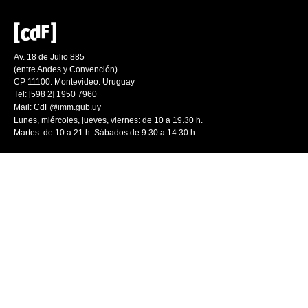
Av. 18 de Julio 885
(entre Andes y Convención)
CP 11100. Montevideo. Uruguay
Tel: [598 2] 1950 7960
Mail:
CdF@imm.gub.uy
Lunes, miércoles, jueves, viernes: de 10 a 19.30 h.
Martes: de 10 a 21 h. Sábados de 9.30 a 14.30 h.