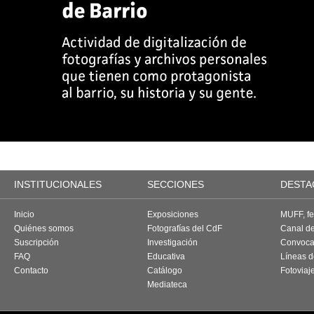
INSTITUCIONALES
SECCIONES
DESTA
Inicio
Exposiciones
MUFF, fes
Quiénes somos
Fotografías del CdF
Canal d
Suscripción
Investigación
Convoca
FAQ
Educativa
Líneas d
Contacto
Catálogo
Fotoviaj
Mediateca