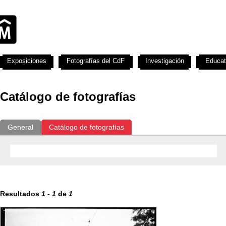
Exposiciones
Fotografías del CdF
Investigación
Educat
Catálogo de fotografías
General
Catálogo de fotografías
Resultados
1
-
1
de
1