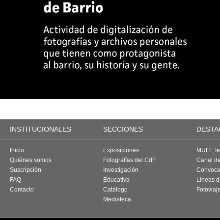
INSTITUCIONALES
SECCIONES
DESTA
Inicio
Exposiciones
MUFF, fes
Quiénes somos
Fotografías del CdF
Canal d
Suscripción
Investigación
Convoca
FAQ
Educativa
Líneas d
Contacto
Catálogo
Fotoviaj
Mediateca