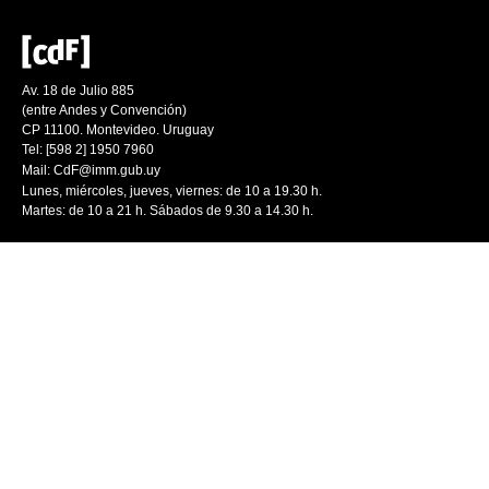
Av. 18 de Julio 885
(entre Andes y Convención)
CP 11100. Montevideo. Uruguay
Tel: [598 2] 1950 7960
Mail:
CdF@imm.gub.uy
Lunes, miércoles, jueves, viernes: de 10 a 19.30 h.
Martes: de 10 a 21 h. Sábados de 9.30 a 14.30 h.