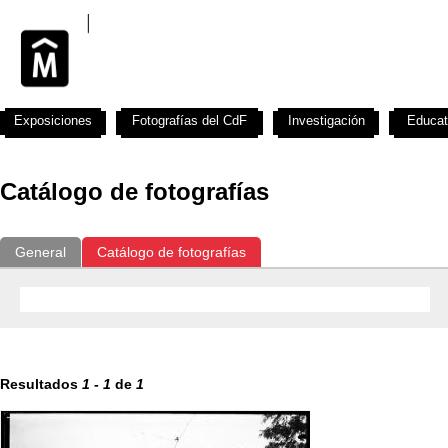
Exposiciones
Fotografías del CdF
Investigación
Educat
Catálogo de fotografías
General
Catálogo de fotografías
Resultados
1
-
1
de
1