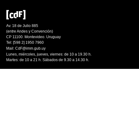
Av. 18 de Julio 885
(entre Andes y Convención)
CP 11100. Montevideo. Uruguay
Tel: [598 2] 1950 7960
Mail:
CdF@imm.gub.uy
Lunes, miércoles, jueves, viernes: de 10 a 19.30 h.
Martes: de 10 a 21 h. Sábados de 9.30 a 14.30 h.