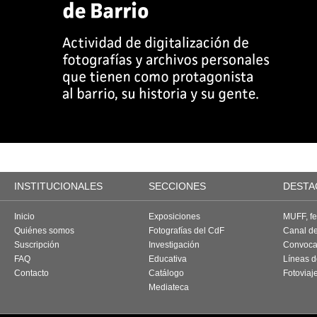
INSTITUCIONALES
SECCIONES
DESTA
Inicio
Exposiciones
MUFF, fes
Quiénes somos
Fotografías del CdF
Canal d
Suscripción
Investigación
Convoca
FAQ
Educativa
Líneas d
Contacto
Catálogo
Fotoviaj
Mediateca