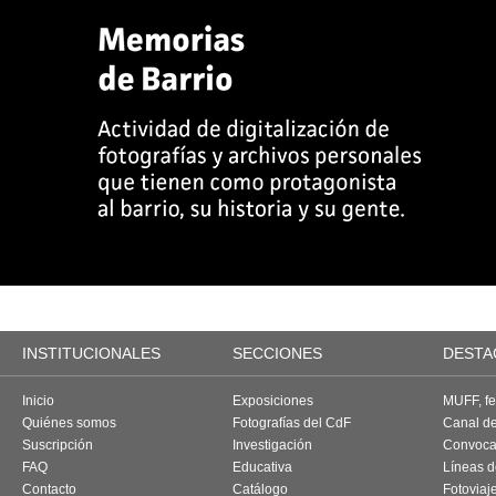
INSTITUCIONALES
SECCIONES
DESTA
Inicio
Exposiciones
MUFF, fes
Quiénes somos
Fotografías del CdF
Canal d
Suscripción
Investigación
Convoca
FAQ
Educativa
Líneas d
Contacto
Catálogo
Fotoviaj