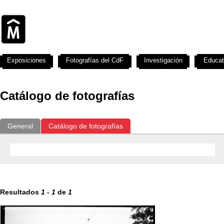
Exposiciones
Fotografías del CdF
Investigación
Educat
Catálogo de fotografías
General
Catálogo de fotografías
Resultados
1
-
1
de
1