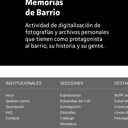
INSTITUCIONALES
SECCIONES
DESTA
Inicio
Exposiciones
MUFF, fes
Quiénes somos
Fotografías del CdF
Canal d
Suscripción
Investigación
Convoca
FAQ
Educativa
Líneas d
Contacto
Catálogo
Fotoviaj
Mediateca