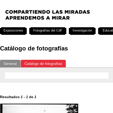
Exposiciones
Fotografías del CdF
Investigación
Educat
Catálogo de fotografías
General
Catálogo de fotografías
Resultados
1
-
1
de
1