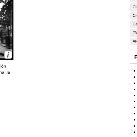
Ci
Ci
Ca
T
Ar
P
ción
ha, la