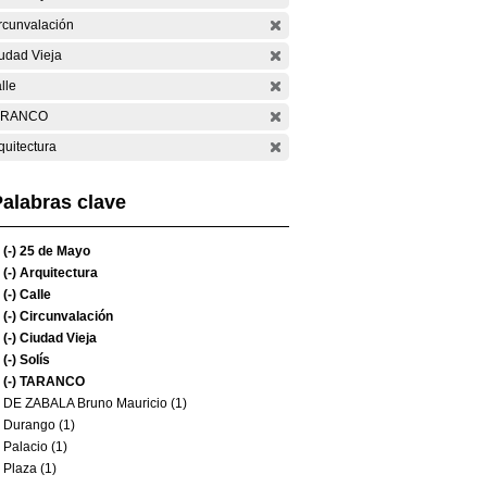
rcunvalación
udad Vieja
lle
ARANCO
quitectura
alabras clave
(-)
25 de Mayo
(-)
Arquitectura
(-)
Calle
(-)
Circunvalación
(-)
Ciudad Vieja
(-)
Solís
(-)
TARANCO
DE ZABALA Bruno Mauricio (1)
Durango (1)
Palacio (1)
Plaza (1)