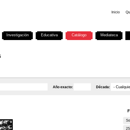
Inicio
Qu
Investigación
Educativa
Catálogo
Mediateca
s
Año exacto:
Década:
F
So
25