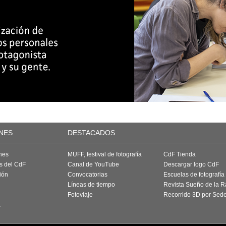
NES
DESTACADOS
nes
MUFF, festival de fotografía
CdF Tienda
as del CdF
Canal de YouTube
Descargar logo CdF
ión
Convocatorias
Escuelas de fotografía
Líneas de tiempo
Revista Sueño de la 
Fotoviaje
Recorrido 3D por Sed
a