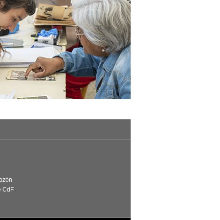
Razón
e CdF