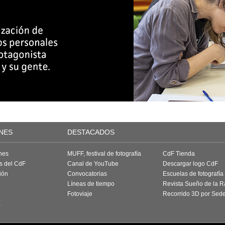
NES
DESTACADOS
nes
MUFF, festival de fotografía
CdF Tienda
as del CdF
Canal de YouTube
Descargar logo CdF
ión
Convocatorias
Escuelas de fotografía
Líneas de tiempo
Revista Sueño de la 
Fotoviaje
Recorrido 3D por Sed
a