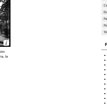
Ca
Du
Pa
Pl
T
P
ción
ha, la