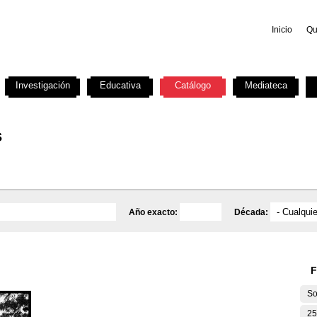
Inicio
Qu
Investigación
Educativa
Catálogo
Mediateca
s
Año exacto:
Década:
F
So
25