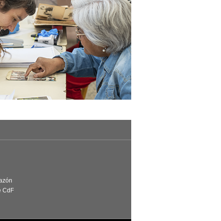
Razón
e CdF