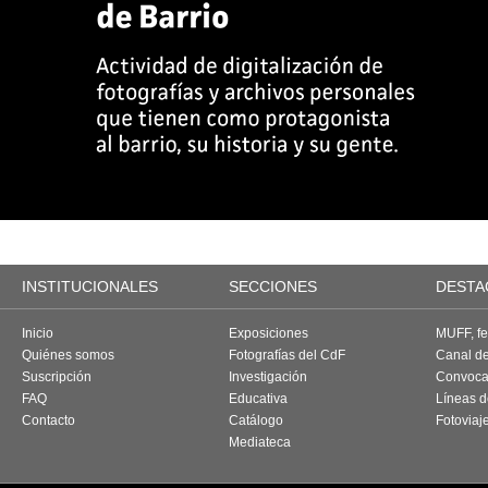
INSTITUCIONALES
SECCIONES
DESTA
Inicio
Exposiciones
MUFF, fes
Quiénes somos
Fotografías del CdF
Canal d
Suscripción
Investigación
Convoca
FAQ
Educativa
Líneas d
Contacto
Catálogo
Fotoviaj
Mediateca