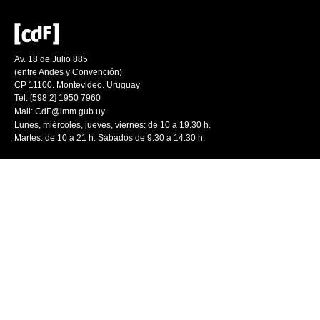
Av. 18 de Julio 885
(entre Andes y Convención)
CP 11100. Montevideo. Uruguay
Tel: [598 2] 1950 7960
Mail:
CdF@imm.gub.uy
Lunes, miércoles, jueves, viernes: de 10 a 19.30 h.
Martes: de 10 a 21 h. Sábados de 9.30 a 14.30 h.