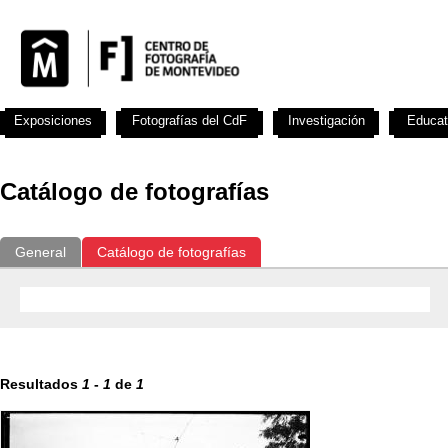
Exposiciones
Fotografías del CdF
Investigación
Educat
Catálogo de fotografías
General
Catálogo de fotografías
Resultados
1
-
1
de
1