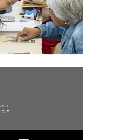
Razón
e CdF