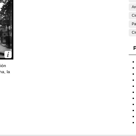
Ar
Ci
Pa
Ci
P
ción
ha, la