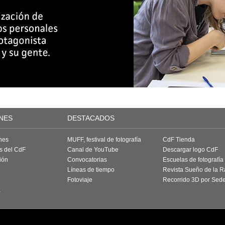
NES
DESTACADOS
nes
MUFF, festival de fotografía
CdF Tienda
as del CdF
Canal de YouTube
Descargar logo CdF
ión
Convocatorias
Escuelas de fotografía
Líneas de tiempo
Revista Sueño de la 
Fotoviaje
Recorrido 3D por Sed
a