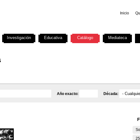
Inicio
Qu
Investigación
Educativa
Catálogo
Mediateca
s
Año exacto:
Década:
F
So
25