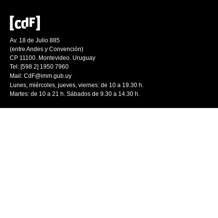
Av. 18 de Julio 885
(entre Andes y Convención)
CP 11100. Montevideo. Uruguay
Tel: [598 2] 1950 7960
Mail:
CdF@imm.gub.uy
Lunes, miércoles, jueves, viernes: de 10 a 19.30 h.
Martes: de 10 a 21 h. Sábados de 9.30 a 14.30 h.