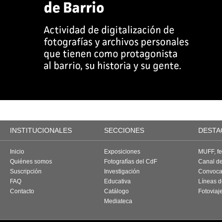
INSTITUCIONALES
SECCIONES
DESTA
Inicio
Exposiciones
MUFF, fes
Quiénes somos
Fotografías del CdF
Canal d
Suscripción
Investigación
Convoca
FAQ
Educativa
Líneas d
Contacto
Catálogo
Fotoviaj
Mediateca