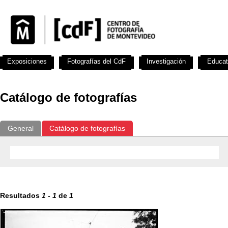
Exposiciones
Fotografías del CdF
Investigación
Educat
Catálogo de fotografías
General
Catálogo de fotografías
Resultados
1
-
1
de
1